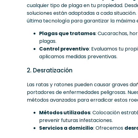
cualquier tipo de plaga en tu propiedad. Des
soluciones están adaptadas a cada situación.
última tecnología para garantizar la máxima e
Plagas que tratamos
: Cucarachas, hor
plagas.
Control preventivo
: Evaluamos tu prop
aplicamos medidas preventivas.
2. Desratización
Las ratas y ratones pueden causar graves daño
portadores de enfermedades peligrosas. Nue
métodos avanzados para erradicar estos roed
Métodos utilizados
: Colocación estrat
prevenir futuras infestaciones.
Servicios a domicilio
: Ofrecemos
desra