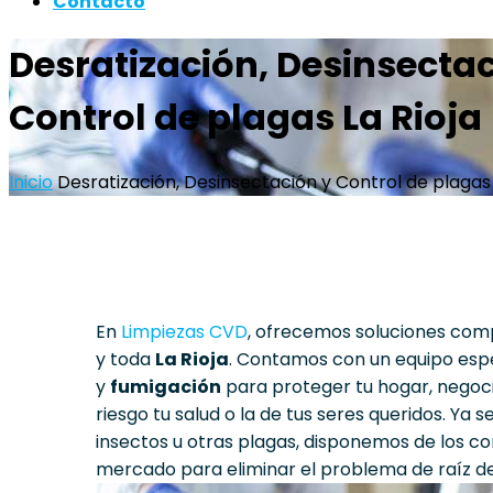
Contacto
Desratización, Desinsectac
Control de plagas La Rioja
Inicio
Desratización, Desinsectación y Control de plagas
En
Limpiezas CVD
, ofrecemos soluciones com
y toda
La Rioja
. Contamos con un equipo esp
y
fumigación
para proteger tu hogar, negoc
riesgo tu salud o la de tus seres queridos. Ya
insectos u otras plagas, disponemos de los 
mercado para eliminar el problema de raíz de