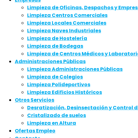
Limpieza de Oficinas, Despachos y Empre
Limpieza Centros Comerciales
Limpieza Locales Comerciales
Limpieza Naves Industriales
Limpieza de Hostelería
Limpieza de Bodegas
Limpieza de Centros Médicos y Laboratori
Administraciones Públicas
Limpieza Administraciones Públicas
Limpieza de Colegios
Limpieza Polideportivos
Limpieza Edificios Históricos
Otros Servicios
Desratización, Desinsectación y Control 
Cristalizado de suelos
Limpieza en Altura
Ofertas Empleo