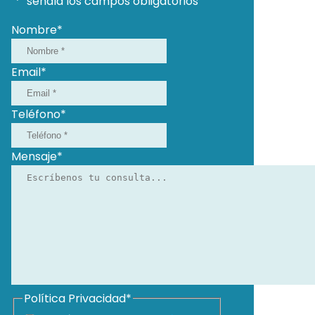
"
*
" señala los campos obligatorios
Nombre
*
Email
*
Teléfono
*
Mensaje
*
Política Privacidad
*